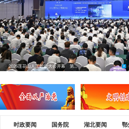
2026莲花山人工智能大会开幕 第...
1
2
时政要闻
国务院
湖北要闻
鄂