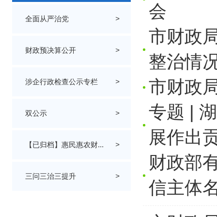
会
全面从严治党
>
市财政
财政预决算公开
>
整治情
市财政
涉企行政检查公示专栏
>
专题 |
双公示
>
展作出
【已归档】惠民惠农财...
>
财政部
三问三治三提升
>
信主体