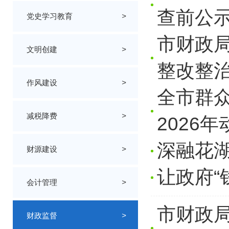
查前公
党史学习教育
>
市财政
文明创建
>
整改整
作风建设
>
全市群
减税降费
>
2026
深融花湖
财源建设
>
让政府“
会计管理
>
市财政局
财政监督
>