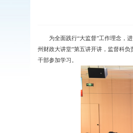
为
全面
践行
“
大
监督
”工作
理念，
进
州财政大讲堂”第五讲开讲，监督科负
干部参加学习。