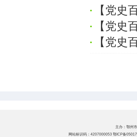
【党史百
【党史百
【党史百
主办：鄂州市
网站标识码：4207000053 鄂ICP备05017