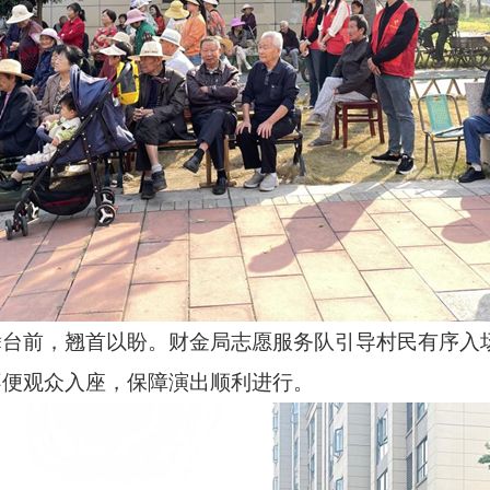
前，翘首以盼。财金局志愿服务队引导村民有序入场
不便观众入座，保障演出顺利进行。