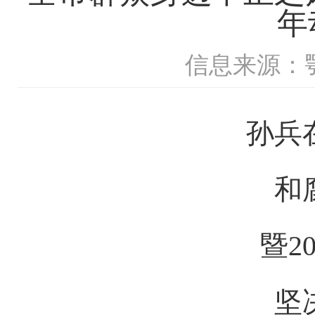
年
信息来源：
孙兵在
和腐
暨20
坚决