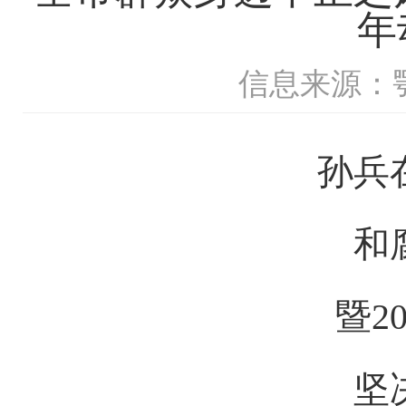
年
信息来源：
孙兵在
和腐
暨20
坚决