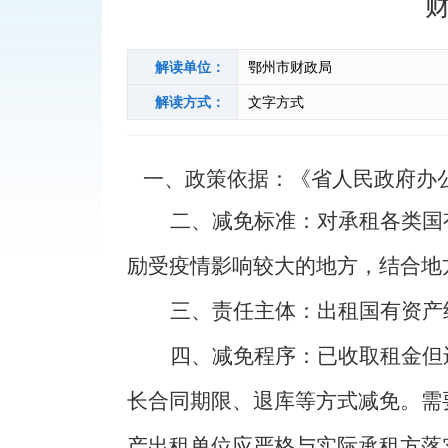
解读单位：
鄂州市财政局
解读方式：
文字方式
一、政策依据：
《省人民政府办
二、减免标准：
对承租各类国
励受疫情影响较大的地方，结合地
三、责任主体
：
出租国有资产
四、减免程序：
已收取
租金
但
长合同期限、退库等方式减免。需
产
出租单位
应严格与实际承租方落