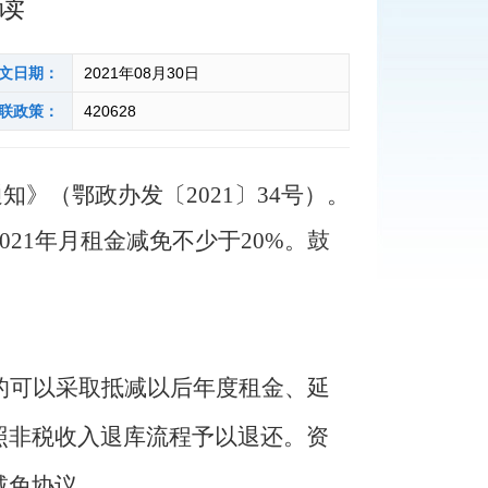
读
文日期：
2021年08月30日
联政策：
420628
通知》（鄂政办发〔
2021〕34号）
。
2021年月租金减免不少于20%。鼓
的
可以采取抵减以后年度租金、延
照非税收入退库流程予以退还。
资
减免协议。