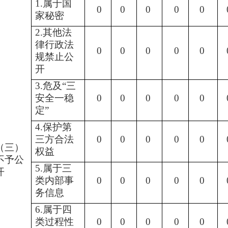
1.属于国
0
0
0
0
0
家秘密
2.其他法
律行政法
0
0
0
0
0
规禁止公
开
3.危及“三
安全一稳
0
0
0
0
0
定”
4.保护第
三方合法
0
0
0
0
0
（三）
权益
不予公
5.属于三
开
类内部事
0
0
0
0
0
务信息
6.属于四
类过程性
0
0
0
0
0