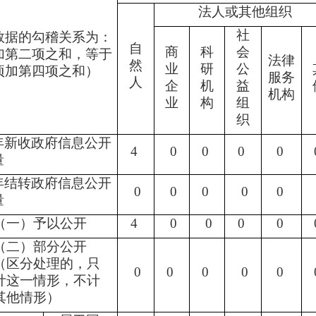
法人或其他组织
社
数据的勾稽关系为：
自
商
科
会
加第二项之和，等于
法律
然
业
研
公
项加第四项之和）
服务
人
企
机
益
机构
业
构
组
织
年新收政府信息公开
4
0
0
0
0
量
年结转政府信息公开
0
0
0
0
0
量
（一）予以公开
4
0
0
0
0
（二）部分公开
（区分处理的，只
0
0
0
0
0
计这一情形，不计
其他情形）