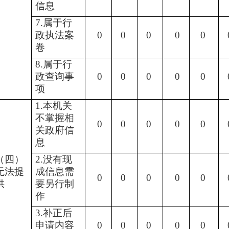
信息
7.属于行
政执法案
0
0
0
0
0
卷
8.属于行
政查询事
0
0
0
0
0
项
1.本机关
不掌握相
0
0
0
0
0
关政府信
息
（四）
2.没有现
无法提
成信息需
0
0
0
0
0
供
要另行制
作
3.补正后
申请内容
0
0
0
0
0