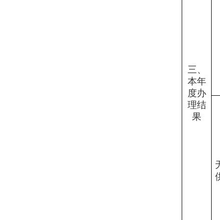
三、
本年
度办
理结
果