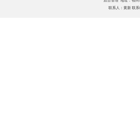
后台管理
地址：鄂州市滨
联系人：黄新 联系电